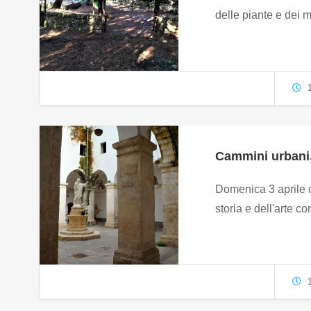
delle piante e dei ma
1
Cammini urbani,
Domenica 3 aprile c
storia e dell'arte c
1