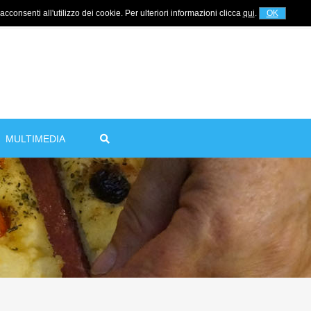
cconsenti all'utilizzo dei cookie. Per ulteriori informazioni clicca
qui
.
OK
Per informazioni
+39 320 5753268
MULTIMEDIA