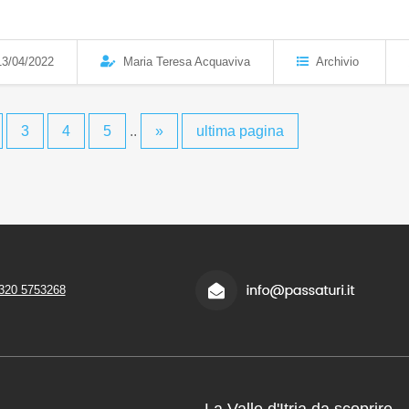
3/04/2022
Maria Teresa Acquaviva
Archivio
3
4
5
..
»
ultima pagina
320 5753268