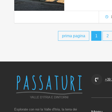
1
prima pagina
1
2
+39 
Esplorate con noi la Valle d'Itria, la terra dei