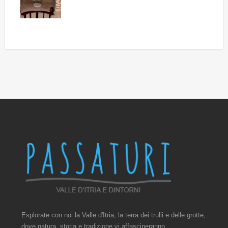
Esplorate con noi la Valle d'Itria, la terra dei trulli e delle grotte,
dove natura, storia e tradizione vi affascineranno.