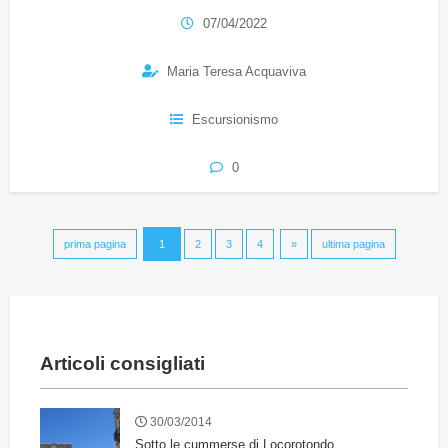
07/04/2022
Maria Teresa Acquaviva
Escursionismo
0
prima pagina
1
2
3
4
»
ultima pagina
Articoli consigliati
30/03/2014
Sotto le cummerse di Locorotondo