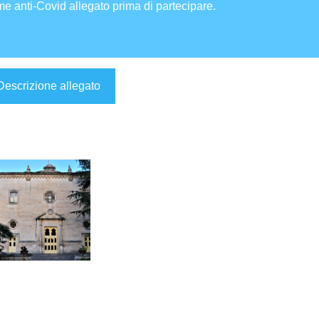
me anti-Covid allegato prima di partecipare.
Descrizione allegato