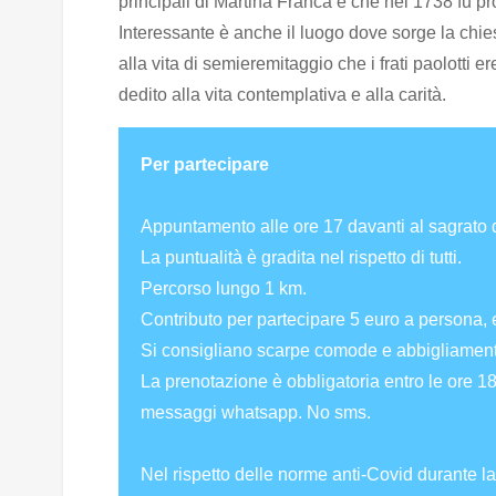
principali di Martina Franca e che nel 1738 fu 
Interessante è anche il luogo dove sorge la chi
alla vita di semieremitaggio che i frati paolotti
dedito alla vita contemplativa e alla carità.
Per partecipare
Appuntamento alle ore 17 davanti al sagrato 
La puntualità è gradita nel rispetto di tutti.
Percorso lungo 1 km.
Contributo per partecipare 5 euro a persona, e
Si consigliano scarpe comode e abbigliament
La prenotazione è obbligatoria entro le ore 
messaggi whatsapp. No sms.
Nel rispetto delle norme anti-Covid durante la 