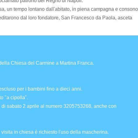
proclamato patrono del Regno di Napoli.
esa, un tempo lontano dall'abitato, in piena campagna e consono
 ereditarono dal loro fondatore, San Francesco da Paola, asceta
della Chiesa del Carmine a Martina Franca.
scluso per i bambini fino a dieci anni.
o "a cipolla".
18 di sabato 2 aprile al numero 3205753268, anche con
visita in chiesa è richiesto l'uso della mascherina.