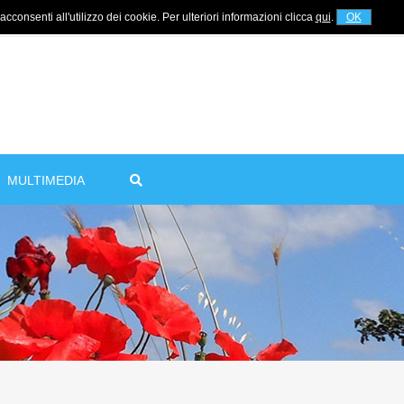
cconsenti all'utilizzo dei cookie. Per ulteriori informazioni clicca
qui
.
OK
Per informazioni
+39 320 5753268
MULTIMEDIA