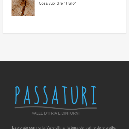
Cosa vuol dire "Trullo"
Esplorate con noi la Valle d'Itria, la terra dei trulli e delle grotte,