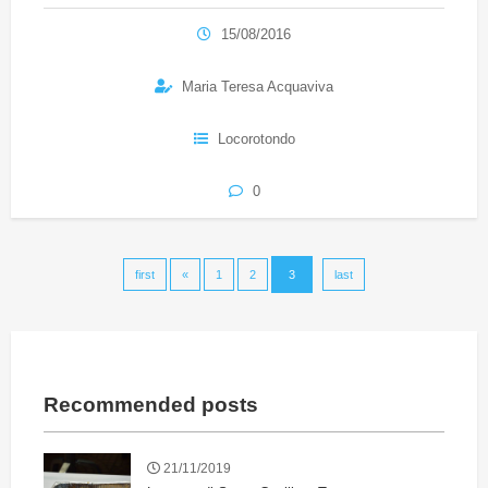
15/08/2016
Maria Teresa Acquaviva
Locorotondo
0
first
«
1
2
3
last
Recommended posts
21/11/2019