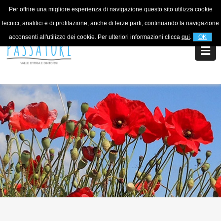
Per offrire una migliore esperienza di navigazione questo sito utilizza cookie
For information
+39 320 5753268
tecnici, analitici e di profilazione, anche di terze parti, continuando la navigazione
acconsenti all'utilizzo dei cookie. Per ulteriori informazioni clicca
qui
.
OK