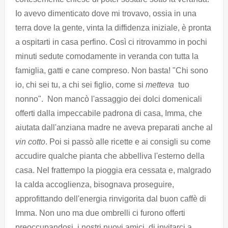
Io avevo dimenticato dove mi trovavo, ossia in una
terra dove la gente, vinta la diffidenza iniziale, è pronta
a ospitarti in casa perfino. Così ci ritrovammo in pochi
minuti sedute comodamente in veranda con tutta la
famiglia, gatti e cane compreso. Non basta! "Chi sono
io, chi sei tu, a chi sei figlio, come si
metteva
tuo
nonno". Non mancò l'assaggio dei dolci domenicali
offerti dalla impeccabile padrona di casa, Imma, che
aiutata dall'anziana madre ne aveva preparati anche al
vin cotto
. Poi si passò alle ricette e ai consigli su come
accudire qualche pianta che abbelliva l'esterno della
casa. Nel frattempo la pioggia era cessata e, malgrado
la calda accoglienza, bisognava proseguire,
approfittando dell'energia rinvigorita dal buon caffè di
Imma. Non uno ma due ombrelli ci furono offerti
preoccupandosi, i nostri nuovi amici, di invitarci a