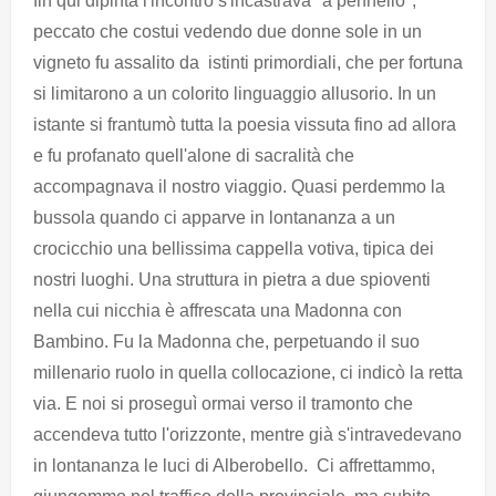
fin qui dipinta l'incontro s'incastrava "a pennello";
peccato che costui vedendo due donne sole in un
vigneto fu assalito da istinti primordiali, che per fortuna
si limitarono a un colorito linguaggio allusorio. In un
istante si frantumò tutta la poesia vissuta fino ad allora
e fu profanato quell'alone di sacralità che
accompagnava il nostro viaggio. Quasi perdemmo la
bussola quando ci apparve in lontananza a un
crocicchio una bellissima cappella votiva, tipica dei
nostri luoghi. Una struttura in pietra a due spioventi
nella cui nicchia è affrescata una Madonna con
Bambino. Fu la Madonna che, perpetuando il suo
millenario ruolo in quella collocazione, ci indicò la retta
via. E noi si proseguì ormai verso il tramonto che
accendeva tutto l'orizzonte, mentre già s'intravedevano
in lontananza le luci di Alberobello. Ci affrettammo,