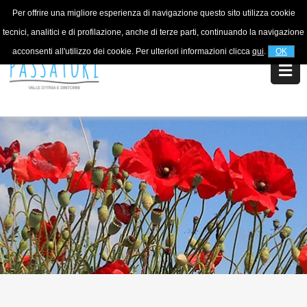
Per offrire una migliore esperienza di navigazione questo sito utilizza cookie
Per informazioni
+39 320 5753268
tecnici, analitici e di profilazione, anche di terze parti, continuando la navigazione
acconsenti all'utilizzo dei cookie. Per ulteriori informazioni clicca
qui
.
OK