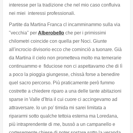
interesse per la tradizione che nel mio caso confluiva
nei miei interessi professionali.
Partite da Martina Franca cl incamminammo sulla via
"vecchia" per
Alberobello
che per i primissimi
chilometri coincide con quella per Noci. Giunte
all'incrocio divisorio ecco che cominciò a tuonare. Già
da Martina il cielo non prometteva molto ma temerarie
continuammo e fiduciose non ci aspettavamo che di lì
a poco la pioggia giungesse, chissà forse a benedire
quel sacro percorso. Più praticamente però fummo
costrette a chiedere riparo a una delle tante abitazioni
sparse in Valle d'Itria il cui cuore ci accingevamo ad
attraversare. Io un po' timida mi sarei limitata a
ripararmi sotto qualche tettoia esterna ma Loredana,
più intraprendente di me, bussò a un campanello e
cortesemente chiese di poter sostare sotto la veranda.