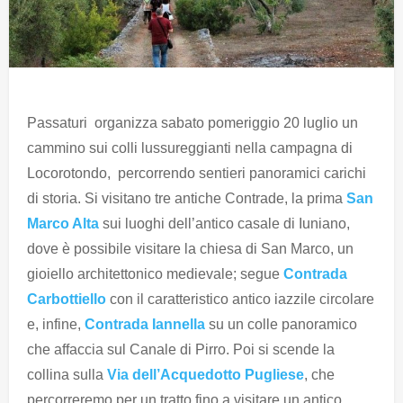
Passaturi organizza sabato pomeriggio 20 luglio un
cammino sui colli lussureggianti nella campagna di
Locorotondo, percorrendo sentieri panoramici carichi
di storia. Si visitano tre antiche Contrade, la prima
San
Marco Alta
sui luoghi dell’antico casale di Iuniano,
dove è possibile visitare la chiesa di San Marco, un
gioiello architettonico medievale; segue
Contrada
Carbottiello
con il caratteristico antico iazzile circolare
e, infine,
Contrada Iannella
su un colle panoramico
che affaccia sul Canale di Pirro. Poi si scende la
collina sulla
Via dell’Acquedotto Pugliese
, che
percorreremo per un tratto fino a visitare un antico