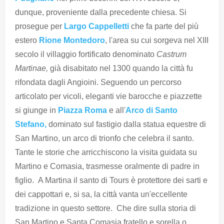
dunque, proveniente dalla precedente chiesa. Si
prosegue per
Largo Cappelletti
che fa parte del più
estero
Rione Montedoro
, l'area su cui sorgeva nel XIII
secolo il villaggio fortificato denominato
Castrum
Martinae,
già disabitato nel 1300 quando la città fu
rifondata dagli Angioini. Seguendo un percorso
articolato per vicoli, eleganti vie barocche e piazzette
si giunge in
Piazza Roma
e all'
Arco di Santo
Stefano,
dominato sul fastigio dalla statua equestre di
San Martino, un arco di trionfo che celebra il santo.
Tante le storie che arricchiscono la visita guidata su
Martino e Comasia, trasmesse oralmente di padre in
figlio. A Martina il santo di Tours è protettore dei sarti e
dei cappottari e, si sa, la città vanta un'eccellente
tradizione in questo settore. Che dire sulla storia di
San Martino e Santa Comasia fratello e sorella o