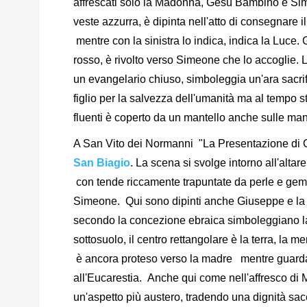
affrescati solo la Madonna, Gesù Bambino e S
veste azzurra, è dipinta nell'atto di consegnar
mentre con la sinistra lo indica, indica la Luce.
rosso, è rivolto verso Simeone che lo accoglie. 
un evangelario chiuso, simboleggia un'ara sacrifica
figlio per la salvezza dell'umanità ma al tempo 
fluenti è coperto da un mantello anche sulle man
A San Vito dei Normanni "La Presentazione di Ges
San Biagio
. La scena si svolge intorno all'alta
con tende riccamente trapuntate da perle e gem
Simeone. Qui sono dipinti anche Giuseppe e la s
secondo la concezione ebraica simboleggiano la 
sottosuolo, il centro rettangolare è la terra, la 
è ancora proteso verso la madre mentre guarda S
all'Eucarestia. Anche qui come nell'affresco di
un'aspetto più austero, tradendo una dignità sacer