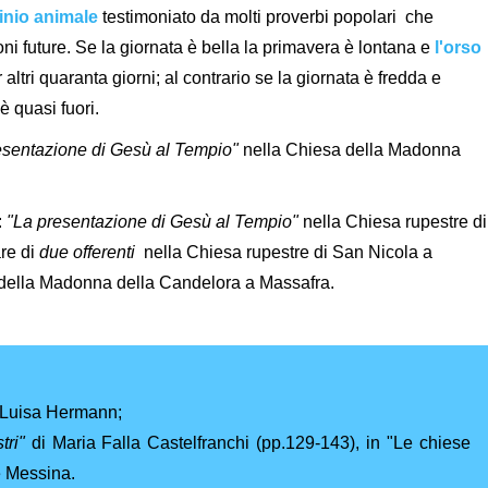
cinio animale
testimoniato da molti proverbi popolari che
oni future. Se la giornata è bella la primavera è lontana e
l'orso
altri quaranta giorni; al contrario se la giornata è fredda e
è quasi fuori.
esentazione di Gesù al Tempio"
nella Chiesa della Madonna
:
"La presentazione di Gesù al Tempio"
nella Chiesa rupestre di
are di
due offerenti
nella Chiesa rupestre di San Nicola a
 della Madonna della Candelora a Massafra.
 Luisa Hermann;
tri"
di Maria Falla Castelfranchi (pp.129-143), in "Le chiese
 e Messina.