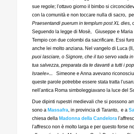
sue regole; l'ottavo giorno il bimbo si circoncid
con la comunità e non toccare nulla di sacro, per
Praesentandi puerum in templum post XL dies,
Seguendo la legge di Mosè, Giuseppe e Maria a 
Tempio con due colombi da sacrificare. Essi fur
anche lei molto anziana. Nel vangelo di Luca (I
puoi lasciare, o Signore, che il tuo servo
vada in
tua salvezza,
preparata da te davanti a tutti i pop
Israele»...
Simeone e Anna
avevano riconosciu
queste parole potrebbe essere stata tratta l'us
nell'antica Roma simboleggiavano la luce del S
Due dipinti rupestri medievali che si possono am
sono a
Massafra
, in provincia di Taranto, e a
Sa
chiesa della
Madonna della Candelora
l'affres
l'affresco non è molto larga e per questo forse n