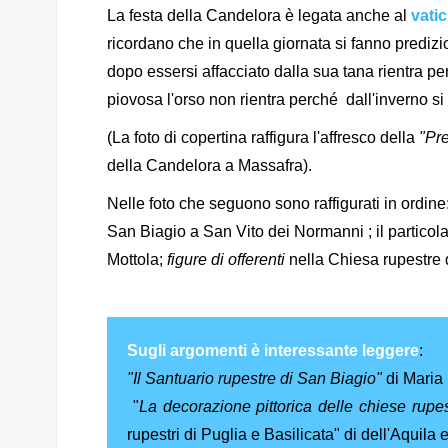
La festa della Candelora è legata anche al
vati
ricordano che in quella giornata si fanno predizi
dopo essersi affacciato dalla sua tana rientra per 
piovosa l'orso non rientra perché dall'inverno si 
(La foto di copertina raffigura l'affresco della
"Pr
della Candelora a Massafra).
Nelle foto che seguono sono raffigurati in ordine
San Biagio a San Vito dei Normanni ; il particol
Mottola;
figure di offerenti
nella Chiesa rupestre
Sugli argomenti è interessante leggere
:
"Il Santuario rupestre di San Biagio"
di Maria
"
La decorazione pittorica delle chiese rupes
rupestri di Puglia e Basilicata" di dell'Aquila