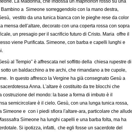
imeone. La Madonna, che indossa un
maphorion
rosso su una
e il Bambino a Simeone sorreggendolo con la mano destra,
 Gesù, vestito da una tunica bianca con le pieghe rese da color
La mensa dell'altare, decorato con una coperta rossa con sopra
le, un presagio per il sacrificio futuro di Cristo. Maria offre il
stesso viene Purificata. Simeone, con barba e capelli lunghi e
i.
ù al Tempio" è affrescata nel soffitto della chiesa rupestre di
re sotto un baldacchino a tre archi, che rimandano a tre cupole,
me. In questo affresco la Vergine ha già consegnato Gesù a
acerdotessa Anna. L'altare è costituito da tre blocchi che
costruzione del mondo: la base a forma di imbuto è il
mensa semicircolare è il cielo. Gesù, con una lunga tunica rossa,
imeone e con i piedi sfiora l'altare-ara, particolare che allud
 Masssafra Simeone ha lunghi capelli e una barba folta, ma ha
dotale. Si ipotizza, infatti, che egli fosse un sacerdote del