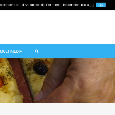
cconsenti all'utilizzo dei cookie. Per ulteriori informazioni clicca
qui
.
OK
For information
+39 320 5753268
MULTIMEDIA