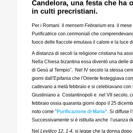
Candelora,
una festa che ha o
in culti precristiani.
Per i Romani il
mensem Febrarium
era il mese 
Purificatrice con cerimoniali che comprendevano 
fuoco delle fiaccole emulava il calore e la luce
A distanza di secoli la religione cristiana ha as
Nella Chiesa bizantina essa diventò una delle do
di Gesù al Tempio". Nel IV secolo la stessa cer
giorni dall'Epifania che l'Oriente festeggiava c
cadevano a metà febbraio e si celebravano con fia
Giustiniano a Costantinopoli e nel VII secolo, con
febbraio ossia quaranta giorni dopo il 25 dicembr
noto come "
Purificazione di Maria".
Si diffuse 
Successivamente si è istituita anche l'usanza d
Nel
Levitico 12, 1-4,
si legge che la donna dopo 