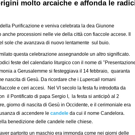
rigini molto arcaiche e affonda le radic
della Purificazione e veniva
celebrata la dea Giunone
anche processioni nelle vie della città con fiaccole accese. Il
 del sole che avanzava di nuovo lentamente sul buio.
similato questa celebrazione assegnandole un altro significato.
dici feste del calendario liturgico con il nome di "Presentazion
imonia a Gerusalemme si festeggiava il 14 febbraio, quaranta
ome nascita di Gesù. Da ricordare che i
Lupercali
romani
ccole e ceri accesi. Nel VI secolo la festa fu introdotta da
 il Pontificato di papa Sergio I, la festa si anticipò al 2
e, giorno di nascita di Gesù in Occidente, e il cerimoniale era
l'usanza di accendere le
candele
da cui il nome Candelora.
ella benedizione delle candele nelle chiese.
aver partorito un maschio era immonda come nei giorni delle