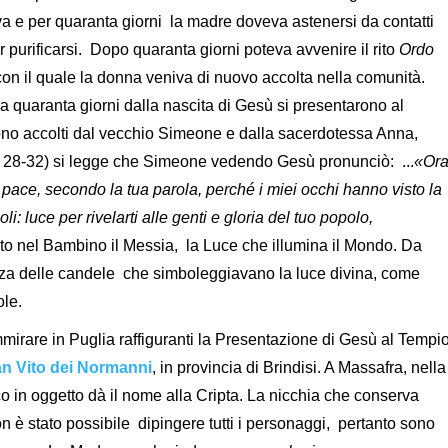
eva e per quaranta giorni la madre doveva astenersi da contatti
 purificarsi. Dopo quaranta giorni poteva avvenire il rito
Ordo
con il quale la donna veniva di nuovo accolta nella comunità.
quaranta giorni dalla nascita di Gesù si presentarono al
ono accolti dal vecchio Simeone e dalla sacerdotessa Anna,
I, 28-32) si legge che Simeone vedendo Gesù pronunciò: ...
«Or
 pace, secondo la tua parola,
perché i miei occhi hanno visto la
oli:
luce per rivelarti alle genti
e gloria del tuo popolo,
to nel Bambino il Messia, la Luce che illumina il Mondo. Da
anza delle candele che simboleggiavano la luce divina, come
ole.
mirare in Puglia raffiguranti la Presentazione di Gesù al Tempi
n Vito dei Normanni
, in provincia di Brindisi. A Massafra, nella
co in oggetto dà il nome alla Cripta.
La nicchia che conserva
on è stato possibile dipingere tutti i personaggi, pertanto sono