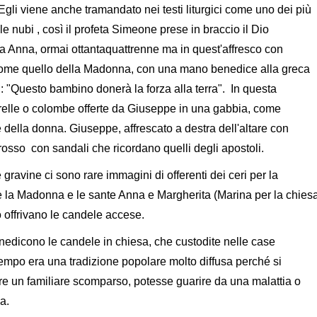
Egli viene anche tramandato nei testi liturgici come uno dei più
le nubi , così il profeta Simeone prese in braccio il Dio
sa Anna, ormai ottantaquattrenne ma in quest'affresco con
ome quello della Madonna, con una mano benedice alla greca
e : "Questo bambino donerà la forza alla terra". In questa
elle o colombe offerte da Giuseppe in una gabbia, come
della donna. Giuseppe, affrescato a destra dell'altare con
osso con sandali che ricordano quelli degli apostoli.
gravine ci sono rare immagini di offerenti dei ceri per la
te la Madonna e le sante Anna e Margherita (Marina per la chies
o offrivano le candele accese.
nedicono le candele in chiesa, che custodite nelle case
mpo era una tradizione popolare molto diffusa perché si
e un familiare scomparso, potesse guarire da una malattia o
a.