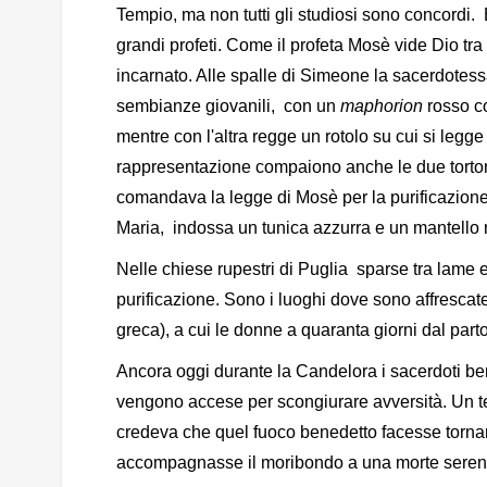
Tempio, ma non tutti gli studiosi sono concordi. 
grandi profeti. Come il profeta Mosè vide Dio tra 
incarnato. Alle spalle di Simeone la sacerdotes
sembianze giovanili, con un
maphorion
rosso c
mentre con l'altra regge un rotolo su cui si legg
rappresentazione compaiono anche le due tortor
comandava la legge di Mosè per la purificazione 
Maria, indossa un tunica azzurra e un mantello r
Nelle chiese rupestri di Puglia sparse tra lame e 
purificazione. Sono i luoghi dove sono affresca
greca), a cui le donne a quaranta giorni dal part
Ancora oggi durante la Candelora i sacerdoti be
vengono accese per scongiurare avversità. Un te
credeva che quel fuoco benedetto facesse tornar
accompagnasse il moribondo a una morte seren