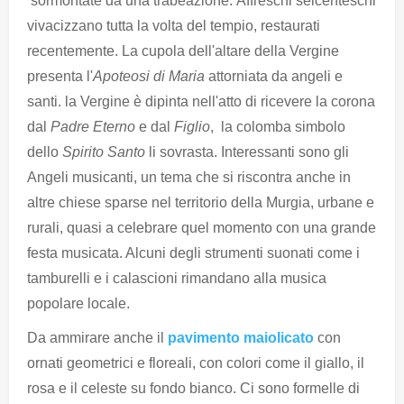
sormontate da una trabeazione. Affreschi seicenteschi
vivacizzano tutta la volta del tempio, restaurati
recentemente. La cupola dell'altare della Vergine
presenta l'
Apoteosi di Maria
attorniata da angeli e
santi. la Vergine è dipinta nell'atto di ricevere la corona
dal
Padre Eterno
e dal
Figlio
, la colomba simbolo
dello
Spirito Santo
li sovrasta. Interessanti sono gli
Angeli musicanti, un tema che si riscontra anche in
altre chiese sparse nel territorio della Murgia, urbane e
rurali, quasi a celebrare quel momento con una grande
festa musicata. Alcuni degli strumenti suonati come i
tamburelli e i calascioni rimandano alla musica
popolare locale.
Da ammirare anche il
pavimento maiolicato
con
ornati geometrici e floreali, con colori come il giallo, il
rosa e il celeste su fondo bianco. Ci sono formelle di