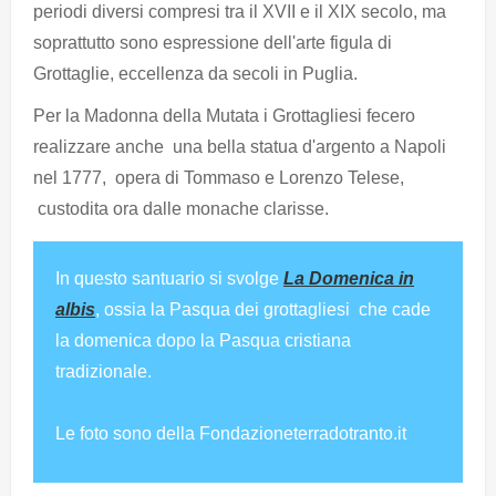
periodi diversi compresi tra il XVII e il XIX secolo, ma
soprattutto sono espressione dell'arte figula di
Grottaglie, eccellenza da secoli in Puglia.
Per la Madonna della Mutata i Grottagliesi fecero
realizzare anche una bella statua d'argento a Napoli
nel 1777, opera di Tommaso e Lorenzo Telese,
custodita ora dalle monache clarisse.
In questo santuario si svolge
La Domenica in
albis
, ossia la Pasqua dei grottagliesi che cade
la domenica dopo la Pasqua cristiana
tradizionale.
Le foto sono della Fondazioneterradotranto.it