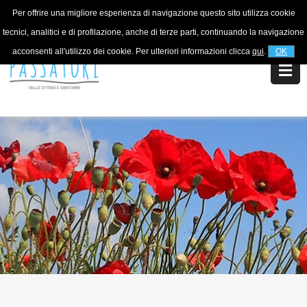
Per offrire una migliore esperienza di navigazione questo sito utilizza cookie
For information
+39 320 5753268
tecnici, analitici e di profilazione, anche di terze parti, continuando la navigazione
acconsenti all'utilizzo dei cookie. Per ulteriori informazioni clicca
qui
.
OK