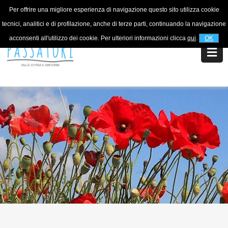
Per offrire una migliore esperienza di navigazione questo sito utilizza cookie
For information
+39 320 5753268
tecnici, analitici e di profilazione, anche di terze parti, continuando la navigazione
acconsenti all'utilizzo dei cookie. Per ulteriori informazioni clicca
qui
.
OK