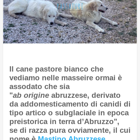
Il cane pastore bianco che
vediamo nelle masseire ormai è
assodato che sia
"
ab origine
abruzzese, derivato
da addomesticamento di canidi di
tipo artico o subglaciale in epoca
preistorica in terra d’Abruzzo",
se di razza pura ovviamente, il cui
nome è
Mastino Abruzzese
.