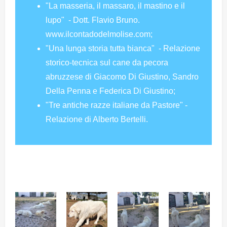
"La masseria, il massaro, il mastino e il
lupo" - Dott. Flavio Bruno.
www.ilcontadodelmolise.com;
"Una lunga storia tutta bianca" - Relazione
storico-tecnica sul cane da pecora
abruzzese di Giacomo Di Giustino, Sandro
Della Penna e Federica Di Giustino;
"Tre antiche razze italiane da Pastore" -
Relazione di Alberto Bertelli.