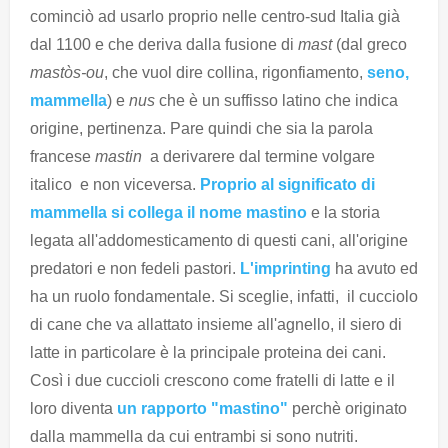
cominciò ad usarlo proprio nelle centro-sud Italia già
dal 1100 e che deriva dalla fusione di
mast
(dal greco
mastòs-ou
, che vuol dire collina, rigonfiamento,
seno,
mammella
) e
nus
che è un suffisso latino che indica
origine, pertinenza. Pare quindi che sia la parola
francese
mastin
a derivarere dal termine volgare
italico e non viceversa.
Proprio al significato di
mammella si collega il nome mastino
e la storia
legata all'addomesticamento di questi cani, all'origine
predatori e non fedeli pastori.
L'imprinting
ha avuto ed
ha un ruolo fondamentale. Si sceglie, infatti, il cucciolo
di cane che va allattato insieme all'agnello, il siero di
latte in particolare è la principale proteina dei cani.
Così i due cuccioli crescono come fratelli di latte e il
loro diventa
un rapporto "mastino"
perchè originato
dalla mammella da cui entrambi si sono nutriti.