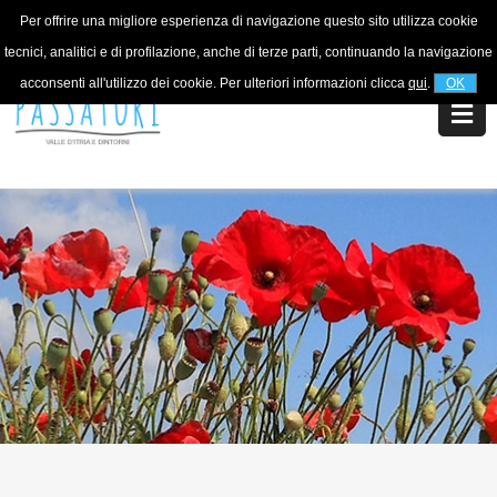
Per offrire una migliore esperienza di navigazione questo sito utilizza cookie
Per informazioni
+39 320 5753268
tecnici, analitici e di profilazione, anche di terze parti, continuando la navigazione
acconsenti all'utilizzo dei cookie. Per ulteriori informazioni clicca
qui
.
OK