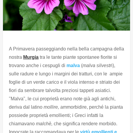
A Primavera passeggiando nella bella campagna della
nostra
Murgia
tra le tante piante spontanee fiorite si
trovano anche i cespugli di
malva
(
malva silvestr
i),
sulle radure e lungo i margini dei tratturi, con le ampie
foglie di un verde carico e il viola intenso e striato dei
fiori da sembrare talvolta preziosi tappeti asiatici.
"Malva", le cui proprietà erano note già agli antichi,
deriva dal latino
mollire,
ammorbidire, perché la pianta
possiede proprietà emollienti; i Greci infatti la
chiamavano
malchè,
che significa rendere morbido.
Ippocrate la raccomandava per le
virtù emollienti e