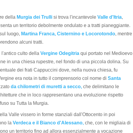
re della
Murgia dei Trulli
si trova l'incantevole
Valle d'Itria
,
senta un territorio debolmente ondulato e a tratti pianeggiante.
 sul luogo,
Martina Franca, Cisternino e Locorotondo
, mentre
endono alcuni tratti.
l'antico culto della
Vergine Odegitria
qui portato nel Medioevo
e in una chiesa rupestre, nel fondo di una piccola dolina. Su
entuale dei frati Cappuccini dove, nella nuova chiesa, fu
 Vergine era nota in tutto il comprensorio col nome di
Santa
izzato
da chilometri di muretti a secco,
che delimitano le
chitetture che in loco rappresentano una evoluzione rispetto
iffuso su Tutta la Murgia.
lla Valle vissero in forme stanziali dall'Ottocento in poi
rono la
Verdeca e il Bianco d'Alessano,
che, con le migliaia di
rono un territorio fino ad allora essenzialmente a vocazione