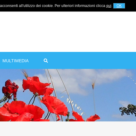
cconsenti all'utilizzo dei cookie. Per ulteriori informazioni clicca
qui
.
OK
Per informazioni
+39 320 5753268
MULTIMEDIA