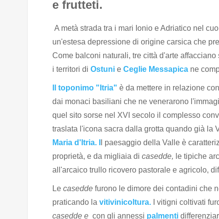
e frutteti.
A metà strada tra i mari Ionio e Adriatico nel cuo
un'estesa depressione di origine carsica che pre
Come balconi naturali, tre città d'arte affacciano
i territori di
Ostuni
e
Ceglie Messapica
ne compr
Il toponimo "Itria"
è da mettere in relazione con 
dai monaci basiliani che ne venerarono l'immagin
quel sito sorse nel XVI secolo il complesso conv
traslata l'icona sacra dalla grotta quando già la
Maria d'Itria. I
l paesaggio della Valle è caratter
proprietà, e da migliaia di
casedde,
le tipiche ar
all'arcaico trullo ricovero pastorale e agricolo, d
Le
casedde
furono le dimore dei contadini che ne
praticando la
vitivinicoltura.
I vitigni coltivati fu
casedde e
con gli annessi
palmenti
differenzia