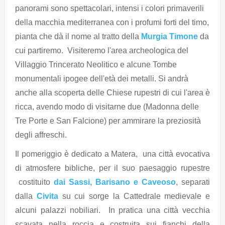
panorami sono spettacolari, intensi i colori primaverili
della macchia mediterranea con i profumi forti del timo,
pianta che dà il nome al tratto della
Murgia Timone
da
cui partiremo. Visiteremo l'area archeologica del
Villaggio Trincerato Neolitico e alcune Tombe
monumentali ipogee dell'età dei metalli. Si andrà
anche alla scoperta delle Chiese rupestri di cui l'area è
ricca, avendo modo di visitarne due (Madonna delle
Tre Porte e San Falcione) per ammirare la preziosità
degli affreschi.
Il pomeriggio è dedicato a Matera, una città evocativa
di atmosfere bibliche, per il suo paesaggio rupestre
costituito
dai Sassi, Barisano e Caveoso
, separati
dalla
Civita
su cui sorge la Cattedrale medievale e
alcuni palazzi nobiliari. In pratica una città vecchia
scavata nella roccia e costruita sui fianchi della