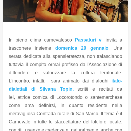
In pieno clima carnevalesco
Passaturi v
i invita a
trascorrere insieme
domenica 29 gennaio
. Una
serata dedicata alla spensieratezza, non tralasciando
tuttavia il compito ormai prefisso dall'Associazione di
diffondere e valorizzare la cultura territoriale.
L'incontro, infatti, sarà animato dai dialoghi
italo-
dialettali di Silvana Topin,
scritti e recitati da
lei, attrice comica di Locorotondo o santemarchese
come ama definirsi, in quanto residente nella
meravigliosa Contrada rurale di San Marco. Il tema è il
Carnevale in tutte le sfaccettature del folclore locale,
con riti, usanze e credenze e, naturalmente, anche con