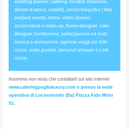
wedding planner, catering, location (masserie,
dimore d'epoca, castelli), servizi fotografici ( foto
pre/post evento, drone, video riprese),
acconciature e make-up, flower-designer, cake-
designer, bomboniere, partecipazioni ed inviti,
musica e animazione, agenzia viaggi per lista
nozze, visite guidate, personal shopper e Liste
nozze.
Insomma non resta che contattarli sul sito internet
www.cateringpuglialuxury.com o presso la sede
operativa di Locorotondo (Ba) Piazza Aldo Moro
51.