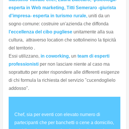
esperta in Web marketing, Titti Semeraro -giurista
d'impresa- esperta in turismo rurale,
uniti da un
sogno comune: costruire un'azienda che diffonda
l'eccellenza del cibo pugliese
unitamente alla sua
cultura, attraverso location che sottolineino la tipicità
del territorio .
Essi utilizzano,
in coworking,
un
team di esperti
professionisti
per non lasciare niente al caso ma
soprattutto per poter rispondere alle differenti esigenze
di chi formula la richiesta del servizio "cucendoglielo
addosso".
Chef, sia per eventi con elevato numero di
partecipanti che per banchetti o cene a domicilio,