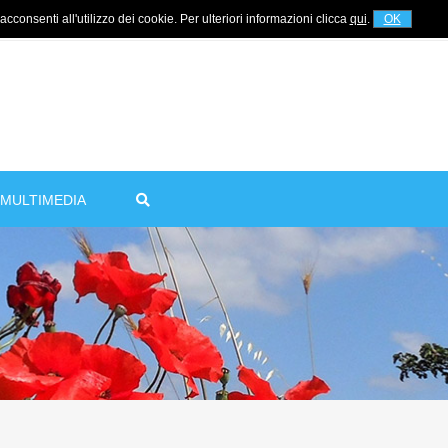
cconsenti all'utilizzo dei cookie. Per ulteriori informazioni clicca
qui
.
OK
For information
+39 320 5753268
MULTIMEDIA