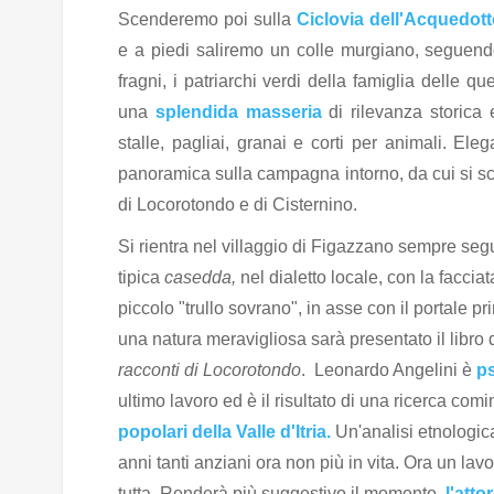
Scenderemo poi sulla
Ciclovia dell'Acquedot
e a piedi saliremo un colle murgiano, seguen
fragni, i patriarchi verdi della famiglia delle q
una
splendida masseria
di rilevanza storica 
stalle, pagliai, granai e corti per animali. E
panoramica sulla campagna intorno, da cui si scor
di Locorotondo e di Cisternino.
Si rientra nel villaggio di Figazzano sempre se
tipica
casedda,
nel dialetto locale,
con la facciat
piccolo "trullo sovrano", in asse con il portale 
una natura meravigliosa sarà presentato il libro 
racconti di Locorotondo
. Leonardo Angelini è
ps
ultimo lavoro ed è il risultato di una ricerca co
popolari della Valle d'Itria.
Un'analisi etnologic
anni tanti anziani ora non più in vita. Ora un lavo
tutta. Renderà più suggestivo il momento
l'atto