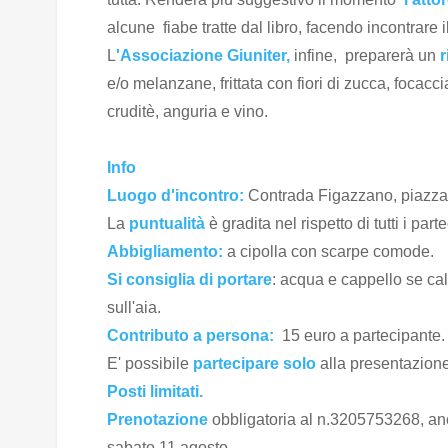
alcune fiabe tratte dal libro, facendo incontrare i
L
'Associazione Giuniter,
infine, preparerà un
r
e/o melanzane, frittata con fiori di zucca, focac
cruditè, anguria e vino.
Info
Luogo d'incontro:
Contrada Figazzano, piazzal
La
puntualità
è gradita nel rispetto di tutti i part
Abbigliamento:
a cipolla con scarpe comode.
Si consiglia di portare
: acqua e cappello se cal
sull'aia.
Contributo a persona:
15 euro a partecipante. 
E' possibile
partecipare solo
alla presentazione 
Posti limitati.
Prenotazione
obbligatoria al n.3205753268, anc
sabato 11 agosto.