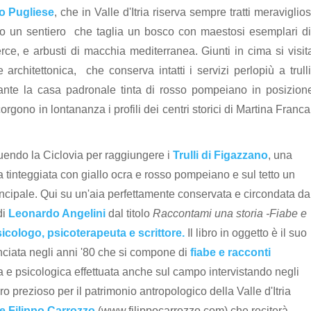
to Pugliese
, che in Valle d'Itria riserva sempre tratti meraviglios
do un sentiero che taglia un bosco con maestosi esemplari d
uerce, e arbusti di macchia mediterranea. Giunti in cima si visit
e architettonica, che conserva intatti i servizi perlopiù a trulli
legante la casa padronale tinta di rosso pompeiano in posizion
gono in lontananza i profili dei centri storici di Martina Franca
guendo la Ciclovia per raggiungere i
Trulli di Figazzano
, una
a tinteggiata con giallo ocra e rosso pompeiano e sul tetto un
principale. Qui su un'aia perfettamente conservata e circondata da
di
Leonardo Angelini
dal titolo
Raccontami una storia -Fiabe e
icologo, psicoterapeuta e scrittore.
Il libro in oggetto è il suo
minciata negli anni '80 che si compone di
fiabe e racconti
a e psicologica effettuata anche sul campo intervistando negli
ro prezioso per il patrimonio antropologico della Valle d'Itria
re Filippo Carrozzo
(www.filippocarrozzo.com) che reciterà