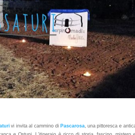
turi
vi invita al cammino di
Pascarosa
, una pittoresca e antic
anca e Ostuni. L'itineraio è ricco di storia, fascino, mistero 