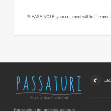
PLEASE NOTE: your comment will first be moder
+39 
Explore with us the land of trulli and caves,