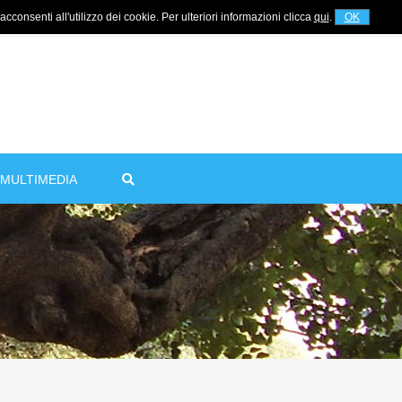
cconsenti all'utilizzo dei cookie. Per ulteriori informazioni clicca
qui
.
OK
For information
+39 320 5753268
MULTIMEDIA