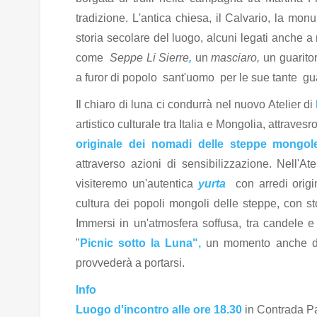
tradizione. L'antica chiesa, il Calvario, la monu
storia secolare del luogo, alcuni legati anche a r
come
Seppe Li Sierre
,
un
masciaro,
un guarito
a furor di popolo sant'uomo per le sue tante gua
Il chiaro di luna ci condurrà nel nuovo Atelier di
artistico culturale tra Italia e Mongolia, attraves
originale dei nomadi delle steppe mongol
attraverso azioni di sensibilizzazione. Nell'
visiteremo un'autentica
yurta
con arredi origin
cultura dei popoli mongoli delle steppe, con stor
Immersi in un'atmosfera soffusa, tra candele 
"
Picnic sotto la Luna",
un momento anche di 
provvederà a portarsi.
Info
Luogo d'incontro alle ore 18.30
in Contrada P