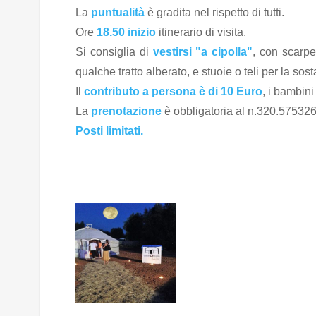
La
puntualità
è gradita nel rispetto di tutti.
Ore
18.50 inizio
itinerario di visita.
Si consiglia di
vestirsi "a cipolla"
, con scarp
qualche tratto alberato, e stuoie o teli per la sost
Il
contributo a persona è di 10 Euro
, i bambin
La
prenotazione
è obbligatoria al n.320.5753268
Posti limitati.