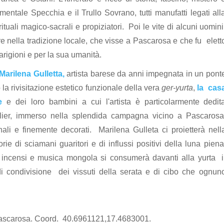
mentale Specchia e il Trullo Sovrano, tutti manufatti legati all
ituali magico-sacrali e propiziatori. Poi le vite di alcuni uomini
re nella tradizione locale, che visse a Pascarosa e che fu elett
rigioni e per la sua umanità.
Marilena Gulletta,
artista barese da anni impegnata in
un pont
ro la rivisitazione estetico funzionale della vera
ger-yurta
,
la cas
e
e dei loro bambini a cui l'artista è particolarmente dedit
Atelier, immerso nella splendida campagna vicino a Pascarosa
ali e finemente decorati. Marilena Gulleta ci proietterà nell
ie di sciamani guaritori e di influssi positivi della luna piena
e incensi e musica mongola si consumerà davanti alla yurta i
condivisione dei vissuti della serata e di cibo che ognun
ascarosa. Coord. 40.6961121,17.4683001.