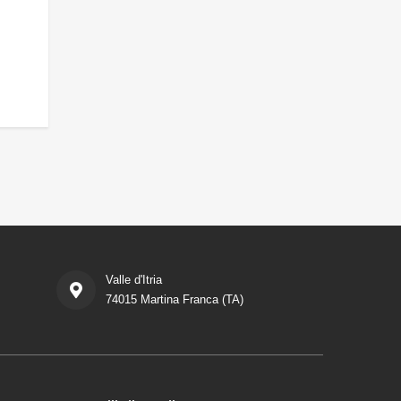
Valle d'Itria
74015 Martina Franca (TA)