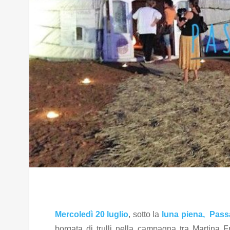
Mercoledì 20 luglio
, sotto la
luna piena,
Passa
borgata di trulli nella campagna tra Martina Fr