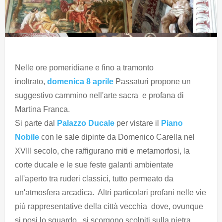
Nelle ore pomeridiane e fino a tramonto
inoltrato,
domenica 8 aprile
Passaturi propone un
suggestivo cammino nell'arte sacra e profana di
Martina Franca.
Si parte dal
Palazzo Ducale
per vistare il
Piano
Nobile
con le sale dipinte da Domenico Carella nel
XVIII secolo, che raffigurano miti e metamorfosi, la
corte ducale e le sue feste galanti ambientate
all'aperto tra ruderi classici, tutto permeato da
un'atmosfera arcadica. Altri particolari profani nelle vie
più rappresentative della città vecchia dove, ovunque
si posi lo sguardo, si scorgono scolpiti sulla pietra