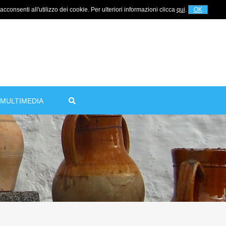
cconsenti all'utilizzo dei cookie. Per ulteriori informazioni clicca
qui
.
OK
For information
+39 320 5753268
MULTIMEDIA