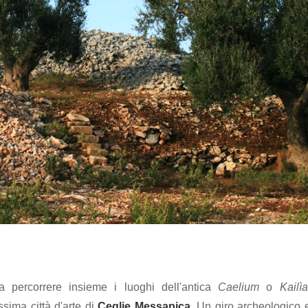
a percorrere insieme i luoghi dell'antica
Caelium
o
Kailìa
ssima città d'arte di
Ceglie Messapica.
Un giro archeologico 