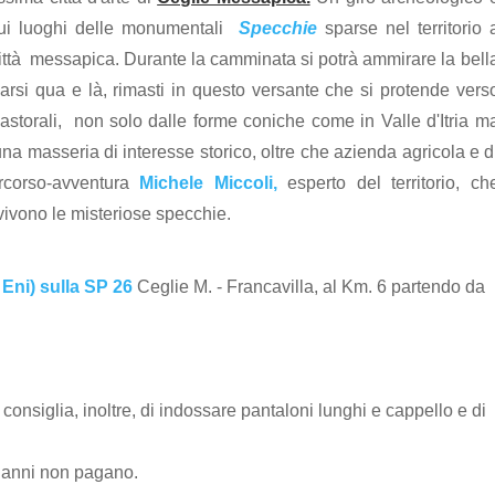
sui luoghi delle monumentali
Specchie
sparse nel territorio 
a città messapica. Durante la camminata si potrà ammirare la bell
parsi qua e là, rimasti in questo versante che si protende vers
pastorali, non solo dalle forme coniche come in Valle d'Itria m
na masseria di interesse storico, oltre che azienda agricola e d
rcorso-avventura
Michele Miccoli,
esperto del territorio, ch
ivono le misteriose specchie.
 Eni) sulla SP 26
Ceglie M. - Francavilla, al Km. 6 partendo da
 consiglia, inoltre, di indossare pantaloni lunghi e cappello e di
8 anni non pagano.