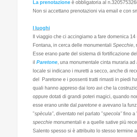
La prenotazione
è obbligatoria al n.3205753268 
Non si accettano prenotazioni via email e con s
I luoghi
Il viaggio che ci accingiamo a fare domenica 1
Fontana, in cerca delle monumentali
Specchie
,
Esse erano parte del sistema di fortificazione dell
il
Paretone
, una monumentale cinta muraria ad an
locale si indicano i muretti a secco, anche di rec
del Paretone e i possenti tratti rimasti in piedi
quali hanno appreso dai loro avi che la costruzio
oppure dotati di grandi poteri magici, quando no
esse erano unite dal
paretone
e avevano la funzi
"
spècula"
, diventato nel parlato "
specola"
fino a 
specchie
monumentali e a quelle sative più recent
Salento spesso si è attribuito lo stesso termine