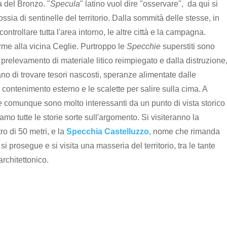
à del Bronzo. "
Specula
" latino vuol dire "osservare", da qui si
 ossia di sentinelle del territorio. Dalla sommità delle stesse, in
ontrollare tutta l'area intorno, le altre città e la campagna.
rme alla vicina Ceglie. Purtroppo le
Specchie
superstiti sono
relevamento di materiale litico reimpiegato e dalla distruzione
no di trovare tesori nascosti, speranze alimentate dalle
contenimento esterno e le scalette per salire sulla cima. A
e
comunque sono molto interessanti da un punto di vista storico
mo tutte le storie sorte sull'argomento. Si visiteranno la
 di 50 metri, e la
Specchia Castelluzzo,
nome che rimanda
i prosegue e si visita una masseria del territorio, tra le tante
architettonico.