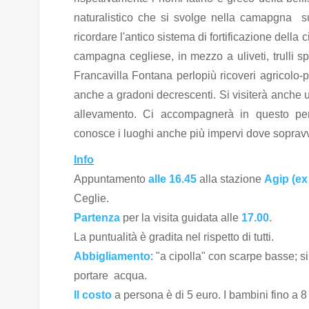
naturalistico che si svolge nella camapgna 
ricordare l'antico sistema di fortificazione dell
campagna cegliese, in mezzo a uliveti, trulli s
Francavilla Fontana perlopiù ricoveri agricolo-
anche a gradoni decrescenti. Si visiterà anche u
allevamento. Ci accompagnerà in questo pe
conosce i luoghi anche più impervi dove sopravv
Info
Appuntamento
alle 16.45
alla stazione
Agip (ex
Ceglie.
Partenza
per la visita guidata alle
17.00
.
La puntualità è gradita nel rispetto di tutti.
Abbigliamento
: "a cipolla" con scarpe basse; si
portare acqua.
Il costo
a persona è di 5 euro. I bambini fino a 