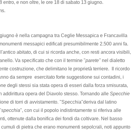
entro, e non oltre, le ore 18 di sabato 13 giugno.
ms.
4 giugno è nella campagna tra Ceglie Messapica e Francavilla
 monumenti messapici edificati presumibilmente 2.500 anni fa.
'antico abitato, di cui si ricorda anche, con resti ancora visibili,
ello. Va specificato che con il termine "
parete"
nel dialetto
ente costruzione, che delimitano le proprietà terriere. Il ricordo
 hanno da sempre esercitato forte suggestione sui contadini, i
ne degli stessi sia stata opera di esseri dalla forza smisurata,
n addirittura opera del Diavolo stesso. Tornando alle
Specchie
one di torri di avvistamento. "Specchia"deriva dal latino
"
specchia
", con cui il popolo indistintamente si riferiva alle
i, ottenute dalla bonifica dei fondi da coltivare. Nel basso
 a cumuli di pietra che erano monumenti sepolcrali, noti appunto