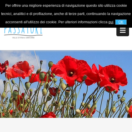
Per offrire una migliore esperienza di navigazione questo sito utilizza cookie
For information
+39 320 5753268
tecnici, analitici e di profilazione, anche di terze parti, continuando la navigazione
acconsenti all'utilizzo dei cookie. Per ulteriori informazioni clicca
qui
.
OK