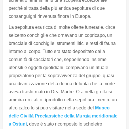
scheletro femminile fu una scoperta eccezionale
perché si tratta della più antica sepoltura di due
consanguigni rinvenuta finora in Europa.
La sepoltura era ricca di molte offerte funerarie, circa
seicento conchiglie che ornavano un copricapo, un
bracciale di conchiglie, strumenti litici e resti di fauna
intorno al corpo. Tutto era stato depositato dalla
comunità di cacciatori che, seppellendo insieme
utensili e oggetti quotidiani, compivano un rituale
propiziatorio per la sopravvivenza del gruppo, quasi
una divinizzazione della donna defunta che la morte
aveva trasformato in Dea Madre. Ora nella grotta si
ammira un calco riprodotto della sepoltura, mentre un
altro calco lo si può visitare nella sede del
Museo
delle Civiltà Preclassiche della Murgia meridionale
a Ostuni
, dove è stato ricomposto lo scheletro