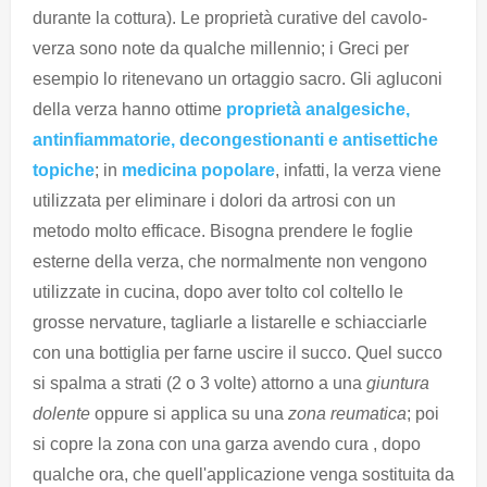
durante la cottura). Le proprietà curative del cavolo-
verza sono note da qualche millennio; i Greci per
esempio lo ritenevano un ortaggio sacro. Gli agluconi
della verza hanno ottime
proprietà analgesiche,
antinfiammatorie, decongestionanti e antisettiche
topiche
; in
medicina popolare
, infatti, la verza viene
utilizzata per eliminare i dolori da artrosi con un
metodo molto efficace. Bisogna prendere le foglie
esterne della verza, che normalmente non vengono
utilizzate in cucina, dopo aver tolto col coltello le
grosse nervature, tagliarle a listarelle e schiacciarle
con una bottiglia per farne uscire il succo. Quel succo
si spalma a strati (2 o 3 volte) attorno a una
giuntura
dolente
oppure si applica su una
zona reumatica
; poi
si copre la zona con una garza avendo cura , dopo
qualche ora, che quell'applicazione venga sostituita da