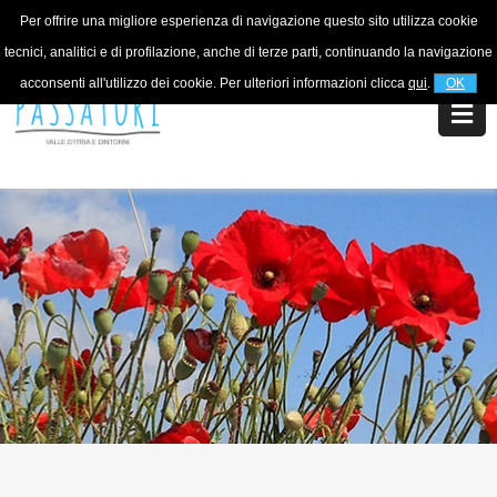
Per offrire una migliore esperienza di navigazione questo sito utilizza cookie
For information
+39 320 5753268
tecnici, analitici e di profilazione, anche di terze parti, continuando la navigazione
acconsenti all'utilizzo dei cookie. Per ulteriori informazioni clicca
qui
.
OK