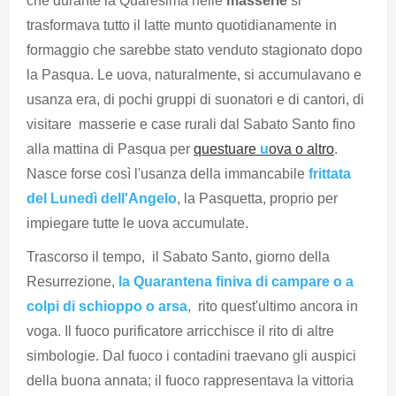
che durante la Quaresima nelle
masserie
si
trasformava tutto il latte munto quotidianamente in
formaggio che sarebbe stato venduto stagionato dopo
la Pasqua. Le uova, naturalmente, si accumulavano e
usanza era, di pochi gruppi di suonatori e di cantori, di
visitare masserie e case rurali dal Sabato Santo fino
alla mattina di Pasqua per
questuare
u
ova o altro
.
Nasce forse così l'usanza della immancabile
frittata
del Lunedì dell'Angelo
, la Pasquetta, proprio per
impiegare tutte le uova accumulate.
Trascorso il tempo, il Sabato Santo, giorno della
Resurrezione,
la Quarantena finiva di campare o a
colpi di schioppo o arsa
, rito quest'ultimo ancora in
voga. Il fuoco purificatore arricchisce il rito di altre
simbologie. Dal fuoco i contadini traevano gli auspici
della buona annata; il fuoco rappresentava la vittoria