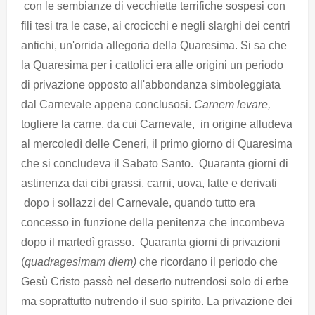
con le sembianze di vecchiette terrifiche sospesi con
fili tesi tra le case, ai crocicchi e negli slarghi dei centri
antichi, un'orrida allegoria della Quaresima. Si sa che
la Quaresima per i cattolici era alle origini un periodo
di privazione opposto all'abbondanza simboleggiata
dal Carnevale appena conclusosi.
Carnem levare,
togliere la carne, da cui Carnevale, in origine alludeva
al mercoledì delle Ceneri, il primo giorno di Quaresima
che si concludeva il Sabato Santo. Quaranta giorni di
astinenza dai cibi grassi, carni, uova, latte e derivati
dopo i sollazzi del Carnevale, quando tutto era
concesso in funzione della penitenza che incombeva
dopo il martedì grasso. Quaranta giorni di privazioni
(
quadragesimam diem)
che ricordano il periodo che
Gesù Cristo passò nel deserto nutrendosi solo di erbe
ma soprattutto nutrendo il suo spirito. La privazione dei