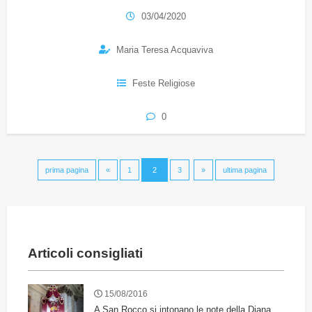
03/04/2020
Maria Teresa Acquaviva
Feste Religiose
0
prima pagina
«
1
2
3
»
ultima pagina
Articoli consigliati
15/08/2016
A San Rocco si intonano le note della Diana