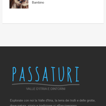
Bambino
Esplorate con noi la Valle d'Itria, la terra dei trulli e delle grotte,
dove natura, storia e tradizione vi affascineranno.