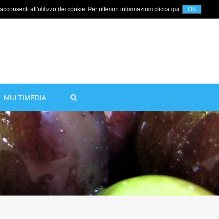
cconsenti all'utilizzo dei cookie. Per ulteriori informazioni clicca
qui
.
OK
Per informazioni
+39 320 5753268
MULTIMEDIA