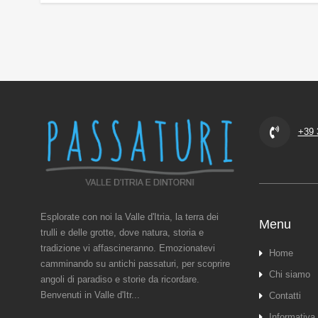
+39 
Esplorate con noi la Valle d'Itria, la terra dei
Menu
trulli e delle grotte, dove natura, storia e
tradizione vi affascineranno. Emozionatevi
Home
camminando su antichi passaturi, per scoprire
Chi siamo
angoli di paradiso e storie da ricordare.
Benvenuti in Valle d'Itr...
Contatti
Informativa