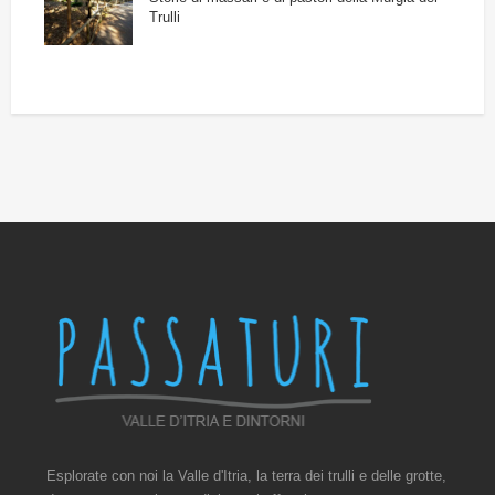
Trulli
Esplorate con noi la Valle d'Itria, la terra dei trulli e delle grotte,