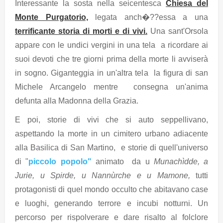
Interessante la sosta nella seicentesca
Chiesa del
Monte Purgatorio,
legata anch�??essa a una
terrificante storia di morti e di vivi.
Una sant'Orsola
appare con le undici vergini in una tela a ricordare ai
suoi devoti che tre giorni prima della morte li avviserà
in sogno. Giganteggia in un'altra tela la figura di san
Michele Arcangelo mentre consegna un'anima
defunta alla Madonna della Grazia.
E poi, storie di vivi che si auto seppellivano,
aspettando la morte in un cimitero urbano adiacente
alla Basilica di San Martino, e storie di quell'universo
di "
piccolo popolo"
animato da u
Munachìdde, a
Jurie, u Spirde, u Nannùrche e u Mamone,
tutti
protagonisti di quel mondo occulto che abitavano case
e luoghi, generando terrore e incubi notturni. Un
percorso per rispolverare e dare risalto al folclore