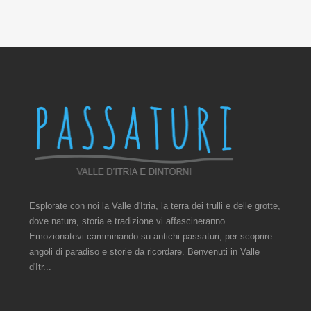
Esplorate con noi la Valle d'Itria, la terra dei trulli e delle grotte,
dove natura, storia e tradizione vi affascineranno.
Emozionatevi camminando su antichi passaturi, per scoprire
angoli di paradiso e storie da ricordare. Benvenuti in Valle
d'Itr...