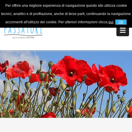
Per offrire una migliore esperienza di navigazione questo sito utilizza cookie
Per informazioni
+39 320 5753268
tecnici, analitici e di profilazione, anche di terze parti, continuando la navigazione
acconsenti all'utilizzo dei cookie. Per ulteriori informazioni clicca
qui
.
OK