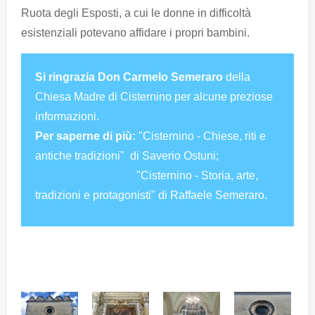
Ruota degli Esposti, a cui le donne in difficoltà
esistenziali potevano affidare i propri bambini.
Si ringrazia Don Carmelo Semeraro
della
Chiesa Madre di Cisternino per alcune preziose
informazioni.
Per saperne di più:
"Cisternino - Chiese, riti e
antiche tradizioni" di Saverio Ostuni;
"Cisternino - Storia, arte,
tradizioni e protagonisti" di Raffaele Semeraro.