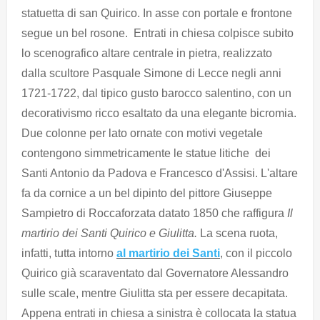
statuetta di san Quirico. In asse con portale e frontone
segue un bel rosone. Entrati in chiesa colpisce subito
lo scenografico altare centrale in pietra, realizzato
dalla scultore Pasquale Simone di Lecce negli anni
1721-1722, dal tipico gusto barocco salentino, con un
decorativismo ricco esaltato da una elegante bicromia.
Due colonne per lato ornate con motivi vegetale
contengono simmetricamente le statue litiche dei
Santi Antonio da Padova e Francesco d'Assisi. L'altare
fa da cornice a un bel dipinto del pittore Giuseppe
Sampietro di Roccaforzata datato 1850 che raffigura
Il
martirio dei Santi Quirico e Giulitta.
La scena ruota,
infatti, tutta intorno
al martirio dei Santi
, con il piccolo
Quirico già scaraventato dal Governatore Alessandro
sulle scale, mentre Giulitta sta per essere decapitata.
Appena entrati in chiesa a sinistra è collocata la statua