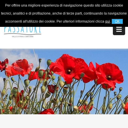
Per offrire una migliore esperienza di navigazione questo sito utilizza cookie
For information
+39 320 5753268
tecnici, analitici e di profilazione, anche di terze parti, continuando la navigazione
acconsenti all'utilizzo dei cookie. Per ulteriori informazioni clicca
qui
.
OK