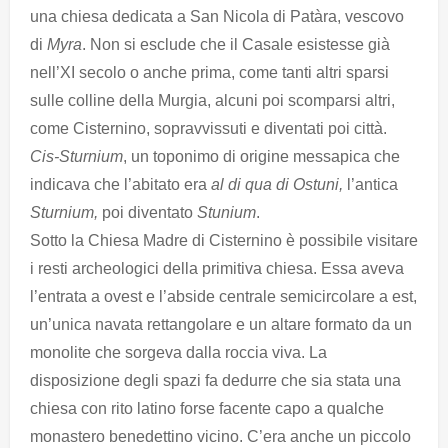
una chiesa dedicata a San Nicola di Patàra, vescovo
di
Myra
. Non si esclude che il Casale esistesse già
nell’XI secolo o anche prima, come tanti altri sparsi
sulle colline della Murgia, alcuni poi scomparsi altri,
come Cisternino, sopravvissuti e diventati poi città.
Cis-Sturnium
, un toponimo di origine messapica che
indicava che l’abitato era
al di qua di Ostuni,
l’antica
Sturnium,
poi diventato
Stunium
.
Sotto la Chiesa Madre di Cisternino è possibile visitare
i resti archeologici della primitiva chiesa. Essa aveva
l’entrata a ovest e l’abside centrale semicircolare a est,
un’unica navata rettangolare e un altare formato da un
monolite che sorgeva dalla roccia viva. La
disposizione degli spazi fa dedurre che sia stata una
chiesa con rito latino forse facente capo a qualche
monastero benedettino vicino. C’era anche un piccolo