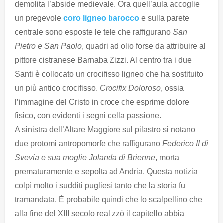
demolita l’abside medievale. Ora quell’aula accoglie
un pregevole
coro ligneo barocco
e sulla parete
centrale sono esposte le tele che raffigurano
San
Pietro e San Paolo
, quadri ad olio forse da attribuire al
pittore cistranese Barnaba Zizzi. Al centro tra i due
Santi è collocato un crocifisso ligneo che ha sostituito
un più antico crocifisso.
Crocifix Doloroso
, ossia
l’immagine del Cristo in croce che esprime dolore
fisico, con evidenti i segni della passione.
A sinistra dell’Altare Maggiore sul pilastro si notano
due protomi antropomorfe che raffigurano
Federico II di
Svevia e sua moglie Jolanda di Brienne
, morta
prematuramente e sepolta ad Andria. Questa notizia
colpì molto i sudditi pugliesi tanto che la storia fu
tramandata. È probabile quindi che lo scalpellino che
alla fine del XIII secolo realizzò il capitello abbia