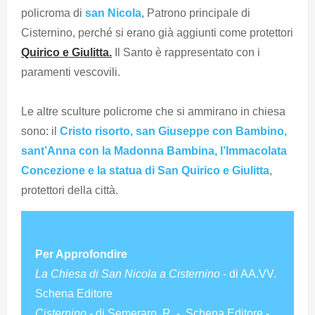
policroma di
san Nicola
, Patrono principale di
Cisternino, perché si erano già aggiunti come protettori
Quirico e Giulitta.
Il Santo è rappresentato con i
paramenti vescovili.
Le altre sculture policrome che si ammirano in chiesa
sono: il
Cristo risorto, san Giuseppe con Bambino,
sant’Anna con la Madonna Bambina, l’Immacolata
Concezione e la statua di San Quirico e Giulitta
,
protettori della città.
Per Approfondire
La Chiesa di San Nicola a Cisternino
- di AA.VV.
Schena Editore
Cisternino -
di Semeraro, R. - Schena Editore -