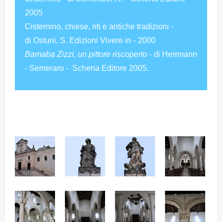
2005
Cisternino, chiese, riti e antiche tradizioni -
di Ostuni, S. Edizioni Vivere in - 2000
Barnaba Zizzi, un pittore riscoperto
- di Herrmann
- Semeraro - Schena Editore 2005.