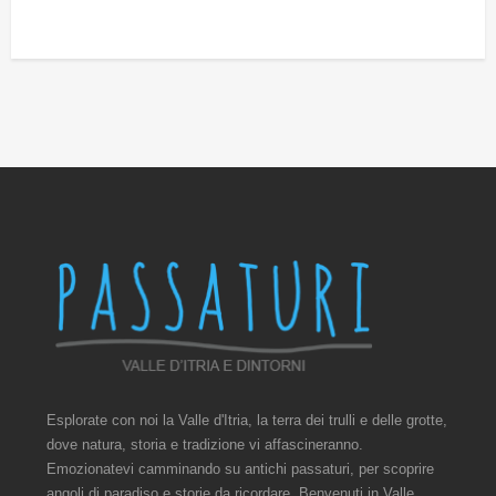
Esplorate con noi la Valle d'Itria, la terra dei trulli e delle grotte,
dove natura, storia e tradizione vi affascineranno.
Emozionatevi camminando su antichi passaturi, per scoprire
angoli di paradiso e storie da ricordare. Benvenuti in Valle