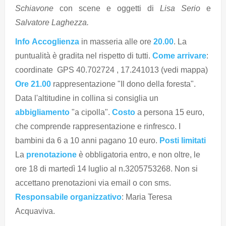
Schiavone
con scene e oggetti di
Lisa Serio
e
Salvatore Laghezza.
Info
Accoglienza
in masseria alle ore
20.00
. La
puntualità è gradita nel rispetto di tutti.
Come arrivare
:
coordinate GPS 40.702724 , 17.241013 (vedi mappa)
Ore 21.00
rappresentazione "Il dono della foresta".
Data l'altitudine in collina si consiglia un
abbigliamento
"a cipolla".
Costo
a persona 15 euro,
che comprende rappresentazione e rinfresco. I
bambini da 6 a 10 anni pagano 10 euro.
Posti limitati
La
prenotazione
è obbligatoria entro, e non oltre, le
ore 18 di martedì 14 luglio al n.3205753268. Non si
accettano prenotazioni via email o con sms.
Responsabile organizzativo
: Maria Teresa
Acquaviva.